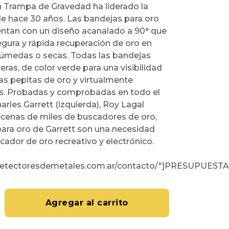
n Trampa de Gravedad ha liderado la
de hace 30 años. Las bandejas para oro
entan con un diseño acanalado a 90° que
egura y rápida recuperación de oro en
úmedas o secas. Todas las bandejas
geras, de color verde para una visibilidad
as pepitas de oro y virtualmente
es. Probadas y comprobadas en todo el
rles Garrett (izquierda), Roy Lagal
ecenas de miles de buscadores de oro,
para oro de Garrett son una necesidad
ador de oro recreativo y electrónico.
//detectoresdemetales.com.ar/contacto/"]PRESUPUESTA
Agregar al carrito