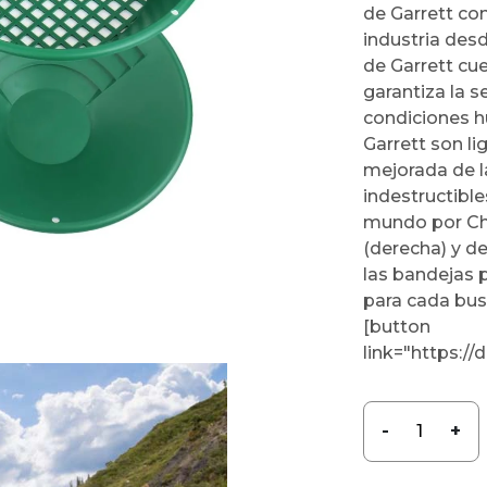
de Garrett co
industria des
de Garrett cu
garantiza la s
condiciones h
Garrett son li
mejorada de l
indestructibl
mundo por Cha
(derecha) y d
las bandejas 
para cada busc
[button
link="https:
-
+