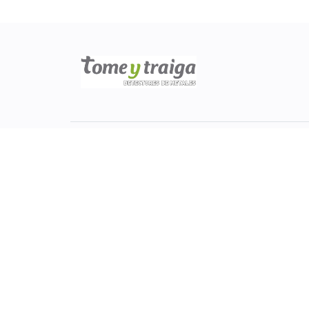
SECCIONES
CONT
Home
W
Blog
T
Tienda
h
Contacto
Nosotros
M
Preguntas frecuentes
A