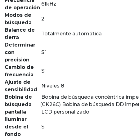
Frecuencia
61kHz
de operación
Modos de
2
búsqueda
Balance de
Totalmente automática
tierra
Determinar
con
Sí
precisión
Cambio de
Sí
frecuencia
Ajuste de
Niveles 8
sensibilidad
Bobina de
Bobina de búsqueda concéntrica imp
búsqueda
(GK26C) Bobina de búsqueda DD impe
pantalla
LCD personalizado
Iluminar
desde el
Sí
fondo