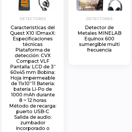
DETECTORES
DETECTORES
Características del
Detector de
Quest X10 IDmaxX:
Metales MINELAB
Especificaciones
Equinox 600
técnicas
sumergible multi
Plataforma de
frecuencia
detección: CVX
Compact VLF
Pantalla: LCD de 3”
60x45 mm Bobina:
Hoja impermeable
de 11x10”11 Batería:
batería Li-Po de
1000 mAh durante
8 ~ 12 horas
Método de recarga:
puerto USB-C
Salida de audio:
zumbador
incorporado o