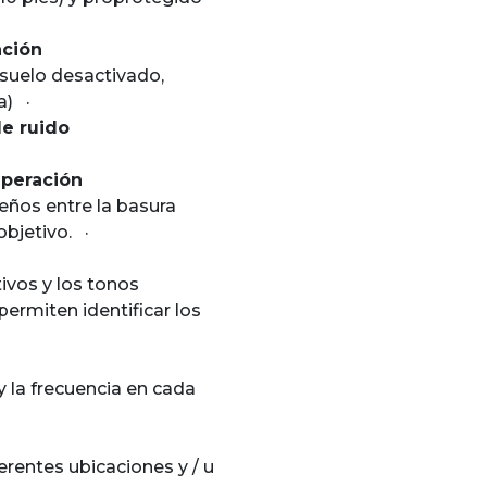
ación
 suelo desactivado,
esca) ·
e ruido
uperación
eños entre la basura
l objetivo. ·
tivos y los tonos
ermiten identificar los
y la frecuencia en cada
erentes ubicaciones y / u