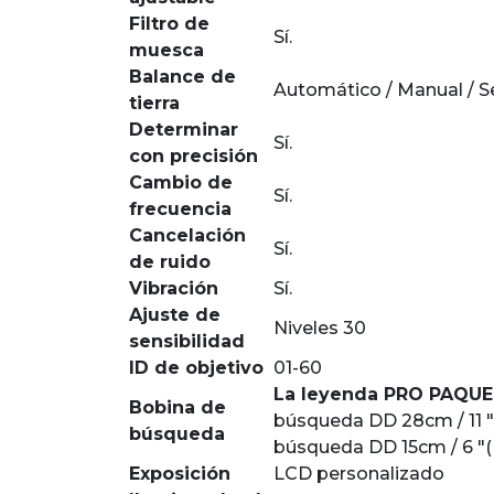
Filtro de
Sí.
muesca
Balance de
Automático / Manual / 
tierra
Determinar
Sí.
con precisión
Cambio de
Sí.
frecuencia
Cancelación
Sí.
de ruido
Vibración
Sí.
Ajuste de
Niveles 30
sensibilidad
ID de objetivo
01-60
La leyenda PRO PAQUE
Bobina de
búsqueda DD 28cm / 11 
búsqueda
búsqueda DD 15cm / 6 "(
Exposición
LCD personalizado