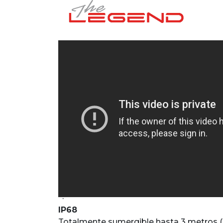
·
IP68
Totalmente sumergible hasta 3 metros (1